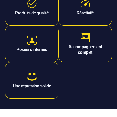
Nos fournisseurs locaux se
Majoritairement fabriqués
situent à moins de 30
en France
Produits de qualité
Réactivité
minutes
Pas de sous-traitance, pour
Devis, pose, suivi
Accompagnement
un travail maîtrisé
personnalisé
Poseurs internes
complet
Fondée sur le bouche-à-
oreille sur le secteur
Une réputation solide