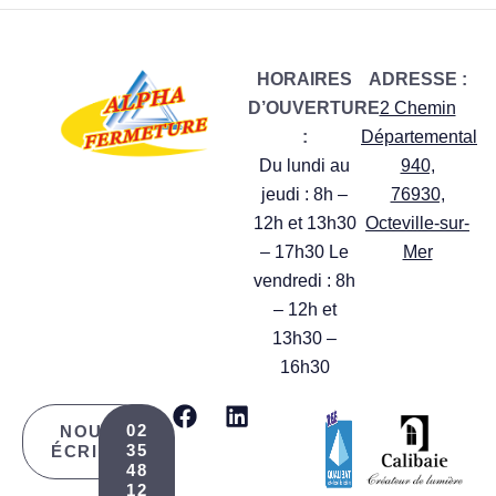
HORAIRES
ADRESSE :
D’OUVERTURE
2 Chemin
:
Départemental
Du lundi au
940,
jeudi : 8h –
76930,
12h et 13h30
Octeville-sur-
– 17h30 Le
Mer
vendredi : 8h
– 12h et
13h30 –
16h30
02
NOUS
35
ÉCRIRE
48
12