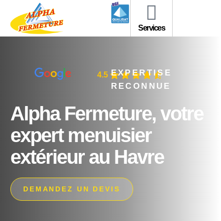
Services
EXPERTISE
4.5
RECONNUE
Alpha Fermeture, votre
expert menuisier
extérieur au Havre
DEMANDEZ UN DEVIS