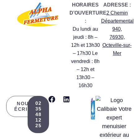
HORAIRES
ADRESSE :
D’OUVERTURE
2 Chemin
:
Départemental
Du lundi au
940,
jeudi : 8h –
76930,
12h et 13h30
Octeville-sur-
– 17h30 Le
Mer
vendredi : 8h
– 12h et
13h30 –
16h30
02
NOUS
35
ÉCRIRE
48
12
25