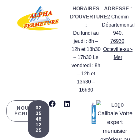
HORAIRES
ADRESSE :
D’OUVERTURE
2 Chemin
:
Départemental
Du lundi au
940,
jeudi : 8h –
76930,
12h et 13h30
Octeville-sur-
– 17h30 Le
Mer
vendredi : 8h
– 12h et
13h30 –
16h30
02
NOUS
35
ÉCRIRE
48
12
25