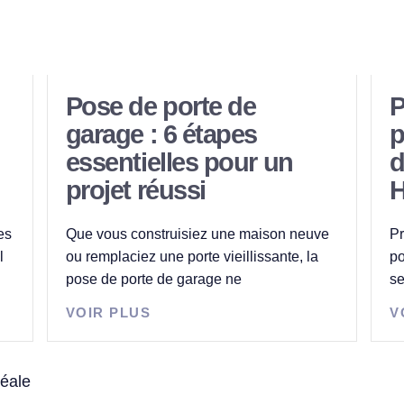
Pose de porte de
P
garage : 6 étapes
p
essentielles pour un
d
projet réussi
H
es
Que vous construisiez une maison neuve
Pr
l
ou remplaciez une porte vieillissante, la
po
pose de porte de garage ne
se
VOIR PLUS
V