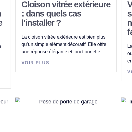
Cloison vitrée extérieure
V
n
: dans quels cas
s
e
l’installer ?
m
f
La cloison vitrée extérieure est bien plus
qu’un simple élément décoratif. Elle offre
e
La
une réponse élégante et fonctionnelle
ou
en
VOIR PLUS
V