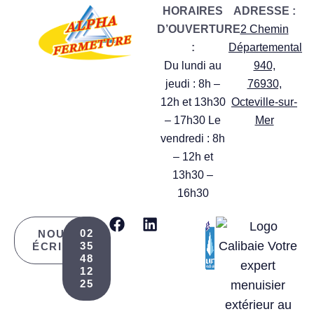
HORAIRES
ADRESSE :
D’OUVERTURE
2 Chemin
:
Départemental
Du lundi au
940,
jeudi : 8h –
76930,
12h et 13h30
Octeville-sur-
– 17h30 Le
Mer
vendredi : 8h
– 12h et
13h30 –
16h30
02
NOUS
35
ÉCRIRE
48
12
25