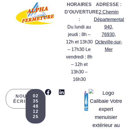
HORAIRES
ADRESSE :
D’OUVERTURE
2 Chemin
:
Départemental
Du lundi au
940,
jeudi : 8h –
76930,
12h et 13h30
Octeville-sur-
– 17h30 Le
Mer
vendredi : 8h
– 12h et
13h30 –
16h30
02
NOUS
35
ÉCRIRE
48
12
25