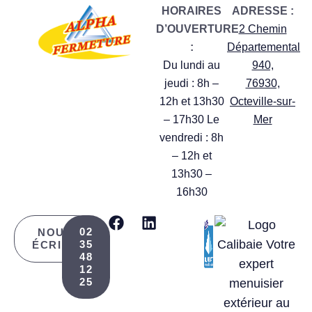
HORAIRES
ADRESSE :
D’OUVERTURE
2 Chemin
:
Départemental
Du lundi au
940,
jeudi : 8h –
76930,
12h et 13h30
Octeville-sur-
– 17h30 Le
Mer
vendredi : 8h
– 12h et
13h30 –
16h30
02
NOUS
35
ÉCRIRE
48
12
25